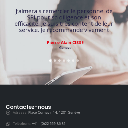
Je tiens à remercier toute l’équipe de
SPI pour les très bons conseils et
d’avoir pris le soin de m’accorder le
temps nécessaire et d’avoir su cibler
précisément nos besoins. Je
recommande très fortement car
nous avons là une équipe très
professionnelle et expert dans le
domaine.
Charlotte Beauvaux
Geneva