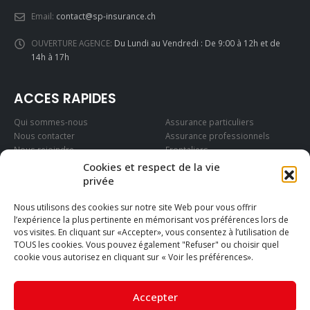
Contactez-nous
Adresse:
Place Cornavin 14, 1201 Genève
Téléphone:
+41 - (0)22 559 86 84
Email:
contact@sp-insurance.ch
OUVERTURE AGENCE:
Du Lundi au Vendredi : De 9:00 à 12h et de
14h à 17h
Cookies et respect de la vie
ACCES RAPIDES
privée
Qui sommes-nous
Assurance particuliers
Nous utilisons des cookies sur notre site Web pour vous offrir
Nous contacter
Assurance professionnels
l’expérience la plus pertinente en mémorisant vos préférences lors de
Nous rejoindre
Frontaliers
vos visites. En cliquant sur «Accepter», vous consentez à l’utilisation de
TOUS les cookies. Vous pouvez également "Refuser" ou choisir quel
cookie vous autorisez en cliquant sur « Voir les préférences».
SUIVEZ-NOUS SUR
Accepter